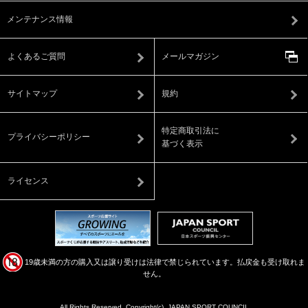
メンテナンス情報
よくあるご質問
メールマガジン
サイトマップ
規約
特定商取引法に
プライバシーポリシー
基づく表示
ライセンス
19歳未満の方の購入又は譲り受けは法律で禁じられています。払戻金も受け取れま
せん。
All Rights Reserved, Copyright(c), JAPAN SPORT COUNCIL