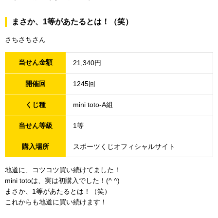
まさか、1等があたるとは！（笑）
さちさちさん
当せん金額
21,340円
開催回
1245回
くじ種
mini toto-A組
当せん等級
1等
購入場所
スポーツくじオフィシャルサイト
地道に、コツコツ買い続けてました！
mini totoは、実は初購入でした！(^ ^)
まさか、1等があたるとは！（笑）
これからも地道に買い続けます！