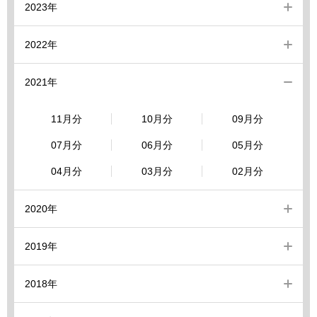
2023年
2022年
2021年
11月分
10月分
09月分
07月分
06月分
05月分
04月分
03月分
02月分
2020年
2019年
2018年