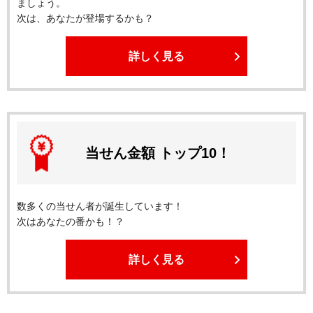
ましょう。
次は、あなたが登場するかも？
詳しく見る
当せん金額 トップ10！
数多くの当せん者が誕生しています！
次はあなたの番かも！？
詳しく見る