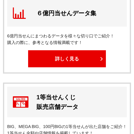
６億円当せんデータ集
6億円当せんにまつわるデータを様々な切り口でご紹介！
購入の際に、参考となる情報満載です！
詳しく見る
1等当せんくじ
販売店舗データ
BIG、MEGA BIG、100円BIGの1等当せんが出た店舗をご紹介！
1等当せん金額や店舗情報を掲載しています！