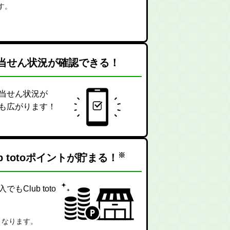
です。
。
当せん状況が
確認できる！
当せん状況が
も広がります！
※
b totoポイントが
貯まる！
Club toto
となります。