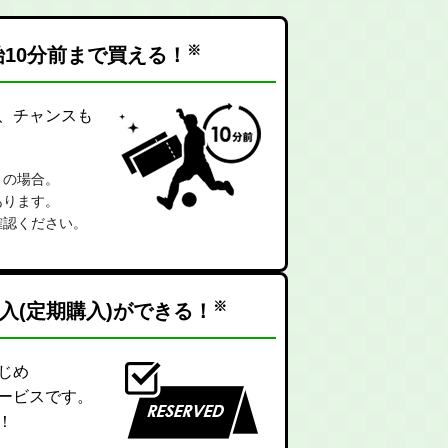
※
10分前まで買える！
、チャンスも
）の場合。
あります。
確認ください。
※
入(定期購入)が
できる！
じめ
ービスです。
！