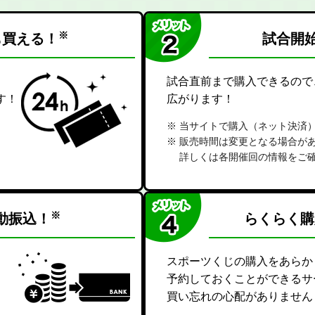
※
も買える！
試合開始
試合直前まで購入できるので
す！
広がります！
当サイトで購入（ネット決済
販売時間は変更となる場合が
詳しくは各開催回の情報をご
※
動振込！
らくらく購
スポーツくじの購入をあらか
、
予約しておくことができるサ
買い忘れの心配がありません