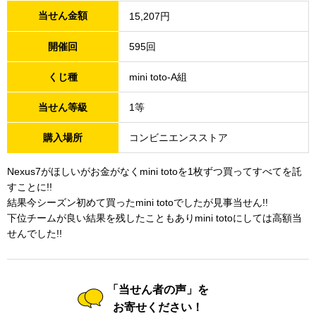
当せん金額
15,207円
開催回
595回
くじ種
mini toto-A組
当せん等級
1等
購入場所
コンビニエンスストア
Nexus7がほしいがお金がなくmini totoを1枚ずつ買ってすべてを託
すことに!!
結果今シーズン初めて買ったmini totoでしたが見事当せん!!
下位チームが良い結果を残したこともありmini totoにしては高額当
せんでした!!
「当せん者の声」を
お寄せください！