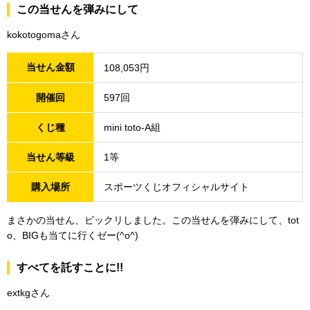
この当せんを弾みにして
kokotogomaさん
当せん金額
108,053円
開催回
597回
くじ種
mini toto-A組
当せん等級
1等
購入場所
スポーツくじオフィシャルサイト
まさかの当せん、ビックリしました。この当せんを弾みにして、tot
o、BIGも当てに行くゼー(^o^)
すべてを託すことに!!
extkgさん