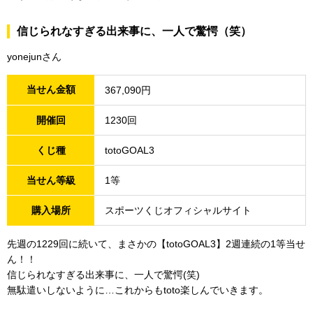
信じられなすぎる出来事に、一人で驚愕（笑）
yonejunさん
当せん金額
367,090円
開催回
1230回
くじ種
totoGOAL3
当せん等級
1等
購入場所
スポーツくじオフィシャルサイト
先週の1229回に続いて、まさかの【totoGOAL3】2週連続の1等当せ
ん！！
信じられなすぎる出来事に、一人で驚愕(笑)
無駄遣いしないように…これからもtoto楽しんでいきます。