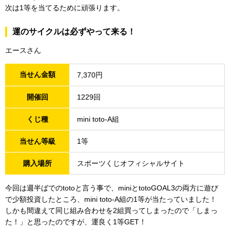
次は1等を当てるために頑張ります。
運のサイクルは必ずやって来る！
エースさん
当せん金額
7,370円
開催回
1229回
くじ種
mini toto-A組
当せん等級
1等
購入場所
スポーツくじオフィシャルサイト
今回は週半ばでのtotoと言う事で、miniとtotoGOAL3の両方に遊び
で少額投資したところ、mini toto-A組の1等が当たっていました！
しかも間違えて同じ組み合わせを2組買ってしまったので「しまっ
た！」と思ったのですが、運良く1等GET！