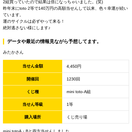
2組買っていたので結果は倍になっちゃいました。(笑)
昨年末にtoto 2等で140万円の高額当せんして以来、色々幸運が続い
ています。
運のサイクルは必ずやって来る！
絶対逃さない様にします♪
データや最近の情報見ながら予想してます。
みたかさん
当せん金額
4,450円
開催回
1230回
くじ種
mini toto-A組
当せん等級
1等
購入場所
くじ売り場
mini totoA・Bと両方当せんしました。