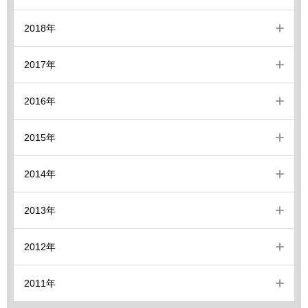
2018年
2017年
2016年
2015年
2014年
2013年
2012年
2011年