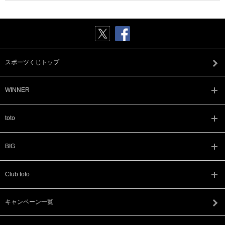
スポーツくじトップ
WINNER
toto
BIG
Club toto
キャンペーン一覧