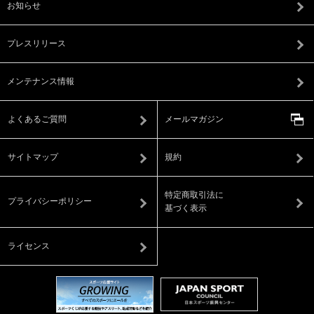
お知らせ
プレスリリース
メンテナンス情報
よくあるご質問
メールマガジン
サイトマップ
規約
特定商取引法に
プライバシーポリシー
基づく表示
ライセンス