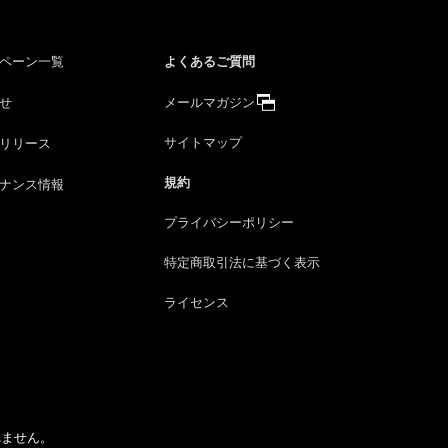
よくあるご質問
ペーン一覧
せ
メールマガジン
サイトマップ
リリース
規約
ナンス情報
プライバシーポリシー
特定商取引法に
基づく表示
ライセンス
れません。