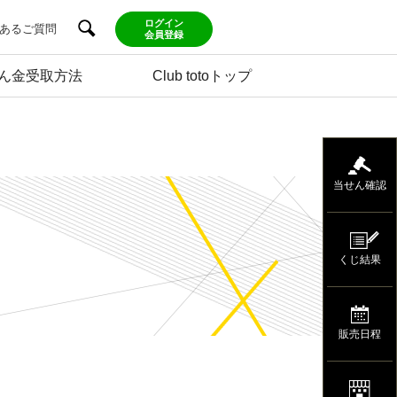
ログイン
あるご質問
会員登録
ん金受取方法
Club totoトップ
当せん確認
くじ結果
販売日程