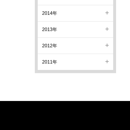
2014年
2013年
2012年
2011年