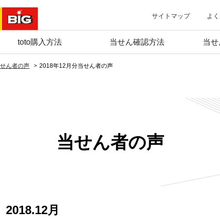
サイトマップ
よく
toto購入方法
当せん確認方法
当せ
せん者の声
2018年12月分当せん者の声
当せん者の声
2018.12月