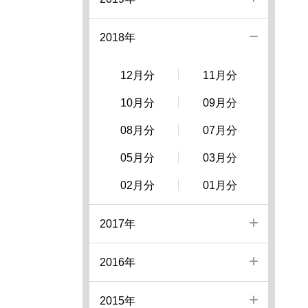
2018年
12月分
11月分
10月分
09月分
08月分
07月分
05月分
03月分
02月分
01月分
2017年
2016年
2015年