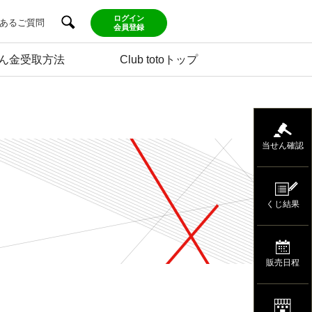
ログイン
あるご質問
会員登録
ん金受取方法
Club totoトップ
当せん確認
くじ結果
販売日程