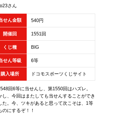
ro23さん
当せん金額
540円
開催回
1551回
くじ種
BIG
当せん等級
6等
購入場所
ドコモスポーツくじサイト
1548回6等に当せんし、第1550回はハズレ。
かし、今回はまたしても当せんすることができ
した。今、ツキがあると思って次こそは、1等
ものにするぞ！！