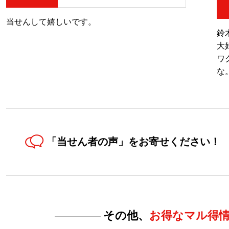
当せんして嬉しいです。
鈴
大
ワ
な
「当せん者の声」を
お寄せください！
その他、
お得なマル得