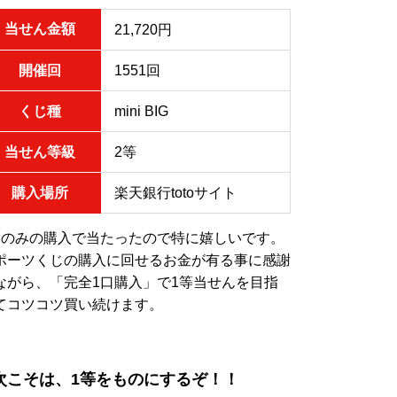
当せん金額
21,720円
開催回
1551回
くじ種
mini BIG
当せん等級
2等
購入場所
楽天銀行totoサイト
口のみの購入で当たったので特に嬉しいです。
ポーツくじの購入に回せるお金が有る事に感謝
ながら、「完全1口購入」で1等当せんを目指
てコツコツ買い続けます。
次こそは、1等をものにするぞ！！