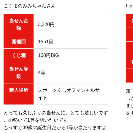
こぐまのみみちゃんさん
he
当せん金
3,320円
額
開催回
1551回
くじ種
100円BIG
当せん等
4等
級
購入場所
スポーツくじオフィシャルサ
第
イト
し
ま
とっても久しぶりの当せんに、とても嬉しいです
を
この勢いで1等を狙いたいです
もうすぐ39歳の誕生日だから1等が当たりますよ