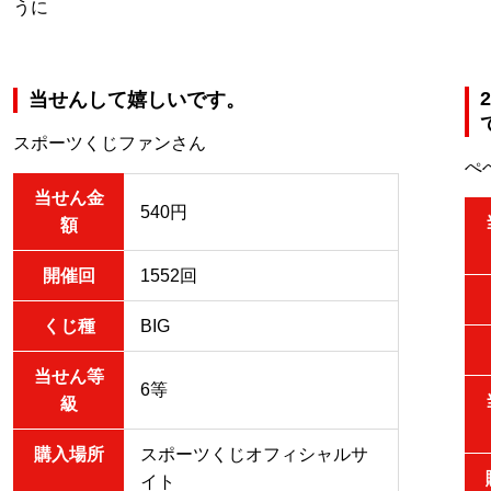
うに
当せんして嬉しいです。
スポーツくじファンさん
ぺ
当せん金
540円
額
開催回
1552回
くじ種
BIG
当せん等
6等
級
購入場所
スポーツくじオフィシャルサ
イト