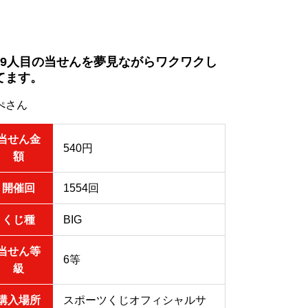
29人目の当せんを夢見ながらワクワクし
てます。
ぺさん
当せん金
540円
額
開催回
1554回
くじ種
BIG
当せん等
6等
級
購入場所
スポーツくじオフィシャルサ