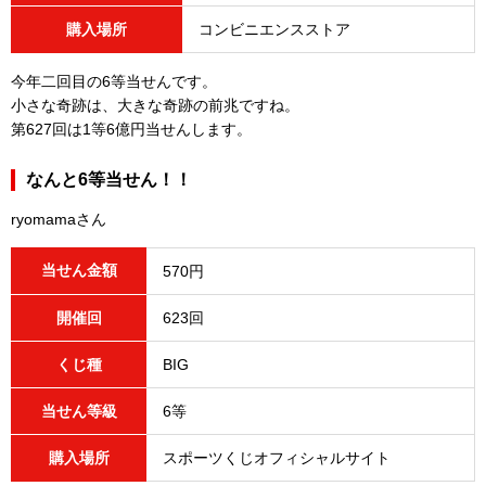
購入場所
コンビニエンスストア
今年二回目の6等当せんです。
小さな奇跡は、大きな奇跡の前兆ですね。
第627回は1等6億円当せんします。
なんと6等当せん！！
ryomamaさん
当せん金額
570円
開催回
623回
くじ種
BIG
当せん等級
6等
購入場所
スポーツくじオフィシャルサイト