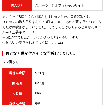
購入場所
スポーツくじオフィシャルサイト
思い立ってBIGらくらく購入をはじめました。毎週2口だけ。
はじめての購入手続きをして3日後にBIGにあたる夢を見たので、な
んだか胸騒ぎがしていました。そうしてしばらくすると当せんメー
ルが！正夢キター！！
今回は5等でしたが、いつかきっと1等もらいます★
今夜もいい夢見られますように。。。zzz
何となく運が付きそうな予感してました。
ワン田さん
当せん金額
570円
開催回
627回
くじ種
BIG
当せん等級
6等