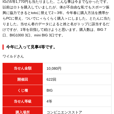
IGの5等1,770円も当たりました。こんな事は今までなかったです。
以前はロトを購入していましたが、体が不自由な私でもスポーツ振
興に協力できるとtotoに替えて2～3年。今年春に購入方法を携帯か
らPCに替え、ついでに＜らくらく購入＞にしました。とたんに当た
りました。当せん者のデータによると姓と名がトップに該当するだ
けですが、1等を目指して続けようと思います。購入数は、BIG 7
口、BIG1000 3口、mini BIG 3口です。
今年に入って見事4等です。
ワイルドさん
当せん金額
10,080円
開催回
622回
くじ種
BIG
当せん等級
4等
購入場所
コンビニエンスストア