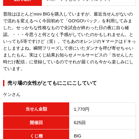
普段はほとんどmini BIGを購入していますが、最近当せんがないの
で流れを変えるべく今回初めて「GO!GO!パック」を利用してみま
した。せっかちな性格なもので全試合が終わった日の夜に自ら確
認。・・・今思うと何となく予感がしていたのかもしれません。と
いっても5等ですけど（笑）。でもあのオレンジの￥マークはドキっ
としますよね。瞬間フリーズして傍にいたダンナを呼び寄せちゃい
ましたもん。実はくじ結果お知らせメールサービスの「当せんした
時だけ配信」に登録しているのでそれが届くのも今から楽しみにし
ています。
売り場の女性がとてもにこにこしていて
ケンさん
当せん金額
1,770円
開催回
625回
くじ種
BIG