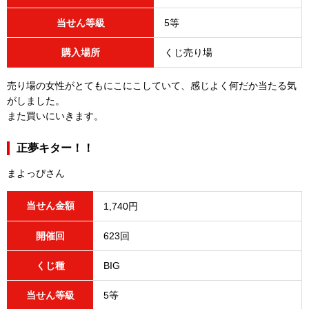
当せん等級
5等
購入場所
くじ売り場
売り場の女性がとてもにこにこしていて、感じよく何だか当たる気
がしました。
また買いにいきます。
正夢キター！！
まよっぴさん
当せん金額
1,740円
開催回
623回
くじ種
BIG
当せん等級
5等