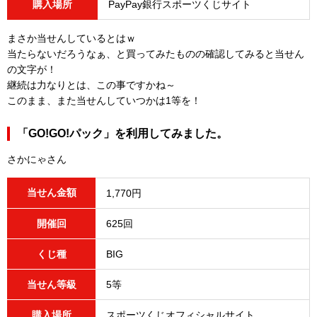
購入場所
PayPay銀行スポーツくじサイト
まさか当せんしているとはｗ
当たらないだろうなぁ、と買ってみたものの確認してみると当せん
の文字が！
継続は力なりとは、この事ですかね～
このまま、また当せんしていつかは1等を！
「GO!GO!パック」を利用してみました。
さかにゃさん
当せん金額
1,770円
開催回
625回
くじ種
BIG
当せん等級
5等
購入場所
スポーツくじオフィシャルサイト