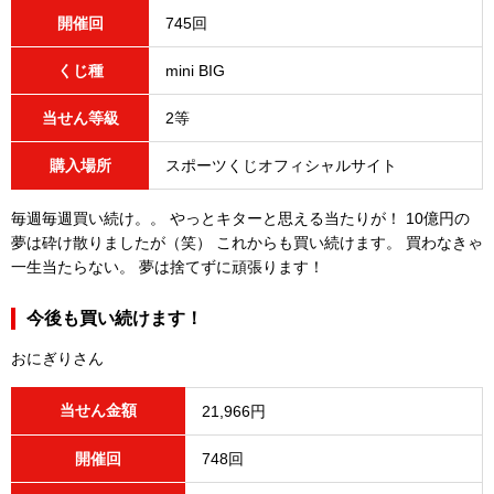
開催回
745回
くじ種
mini BIG
当せん等級
2等
購入場所
スポーツくじオフィシャルサイト
毎週毎週買い続け。。 やっとキターと思える当たりが！ 10億円の
夢は砕け散りましたが（笑） これからも買い続けます。 買わなきゃ
一生当たらない。 夢は捨てずに頑張ります！
今後も買い続けます！
おにぎりさん
当せん金額
21,966円
開催回
748回