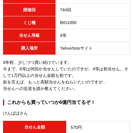
開催回
744回
くじ種
BIG1000
当せん等級
4等
購入場所
Yahoo!totoサイト
3年程、少しづつ買い続けています。
今まで、6等は何回か当せんしていたのですが、4等は初当せん。そ
して1万円以上の当せん金額も初です。
欲を言えば、もっと高額当せんをねらいたいのですが...
当せんへの近道を誰か教えてください。
これからも買っていつか6億円当てるぞ！
けんぱぱさん
当せん金額
570円