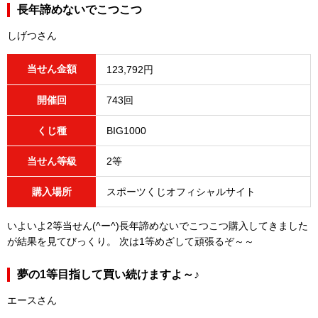
長年諦めないでこつこつ
しげつさん
当せん金額
123,792円
開催回
743回
くじ種
BIG1000
当せん等級
2等
購入場所
スポーツくじオフィシャルサイト
いよいよ2等当せん(^ー^)長年諦めないでこつこつ購入してきました
が結果を見てびっくり。 次は1等めざして頑張るぞ～～
夢の1等目指して買い続けますよ～♪
エースさん