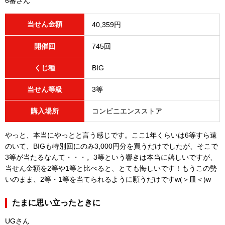
6蕃さん
当せん金額
40,359円
開催回
745回
くじ種
BIG
当せん等級
3等
購入場所
コンビニエンスストア
やっと、本当にやっとと言う感じです。ここ1年くらいは6等すら遠
のいて、BIGも特別回にのみ3,000円分を買うだけでしたが、そこで
3等が当たるなんて・・・。3等という響きは本当に嬉しいですが、
当せん金額を2等や1等と比べると、とても悔しいです！もうこの勢
いのまま、2等・1等を当てられるように願うだけですw(＞皿＜)w
たまに思い立ったときに
UGさん