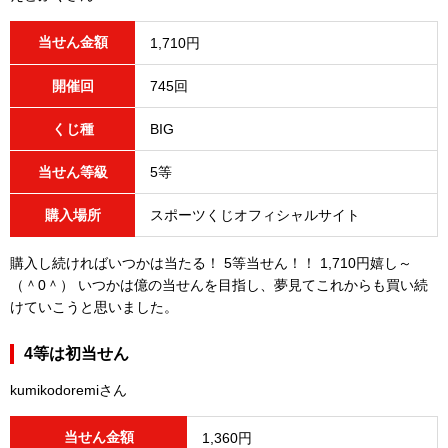
当せん金額
1,710円
開催回
745回
くじ種
BIG
当せん等級
5等
購入場所
スポーツくじオフィシャルサイト
購入し続ければいつかは当たる！ 5等当せん！！ 1,710円嬉し～
（＾0＾） いつかは億の当せんを目指し、夢見てこれからも買い続
けていこうと思いました。
4等は初当せん
kumikodoremiさん
当せん金額
1,360円