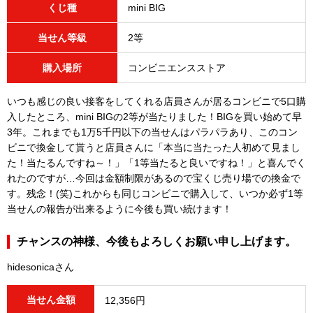
くじ種
mini BIG
当せん等級
2等
購入場所
コンビニエンスストア
いつも感じの良い接客をしてくれる店員さんが居るコンビニで5口購
入したところ、mini BIGの2等が当たりました！BIGを買い始めて早
3年。これまでも1万5千円以下の当せんはパラパラあり、このコン
ビニで換金して貰うと店員さんに「本当に当たった人初めて見まし
た！当たるんですね～！」「1等当たると良いですね！」と喜んでく
れたのですが…今回は金額制限があるので宝くじ売り場での換金で
す。残念！(笑)これからも同じコンビニで購入して、いつか必ず1等
当せんの報告が出来るように今後も買い続けます！
チャンスの神様、今後もよろしくお願い申し上げます。
hidesonicaさん
当せん金額
12,356円