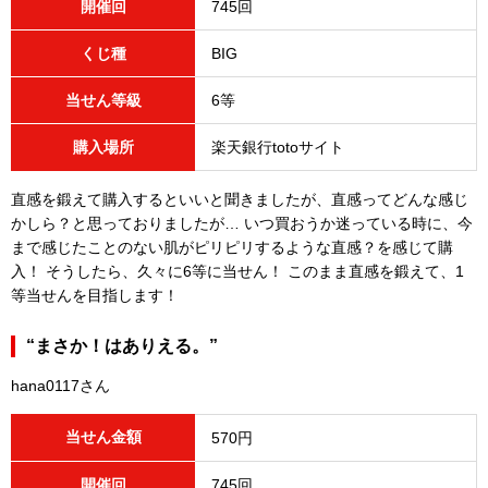
開催回
745回
くじ種
BIG
当せん等級
6等
購入場所
楽天銀行totoサイト
直感を鍛えて購入するといいと聞きましたが、直感ってどんな感じ
かしら？と思っておりましたが… いつ買おうか迷っている時に、今
まで感じたことのない肌がピリピリするような直感？を感じて購
入！ そうしたら、久々に6等に当せん！ このまま直感を鍛えて、1
等当せんを目指します！
“まさか！はありえる。”
hana0117さん
当せん金額
570円
開催回
745回