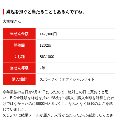
縁起を担ぐと当たることもあるんですね。
大熊猫さん
当せん金額
147,900円
開催回
1232回
くじ種
BIG1000
当せん等級
2等
購入場所
スポーツくじオフィシャルサイト
今年最強の吉日が3月31日だったので、絶対この日に買おうと思
い、BIG全種類を縁起を担いで8枚ずつ購入、購入金額を計算したわ
けではなかったのに8800円と8づくし、なんとなく縁起のよさを感
じていました。
久しぶりに結果メールが届き、末等が当たったかと確認したらまさ