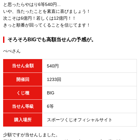
と思ったらやはり6等540円...
いや、当たったことを素直に喜びましょう！
次こそは6億円！若しくは12億円！！
きっと順番が回ってくることを信じてます！
そろそろBIGでも高額当せんの予感が。
ぺぺさん
当せん金額
540円
開催回
1233回
くじ種
BIG
当せん等級
6等
購入場所
スポーツくじオフィシャルサイト
少額ですが当せんしました。