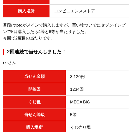
購入場所
コンビニエンスストア
普段はtotoがメインで購入しますが、買い物ついでにセブンイレブ
ンで5口購入したら4等と6等が当たりました。
今回で2度目の当たりです。
2回連続で当せんしました！
rkrさん
当せん金額
3,120円
開催回
1234回
くじ種
MEGA BIG
当せん等級
5等
購入場所
くじ売り場