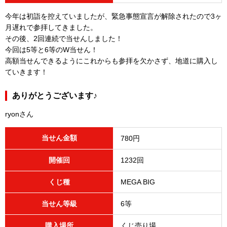
今年は初詣を控えていましたが、緊急事態宣言が解除されたので3ヶ
月遅れで参拝してきました。
その後、2回連続で当せんしました！
今回は5等と6等のW当せん！
高額当せんできるようにこれからも参拝を欠かさず、地道に購入し
ていきます！
ありがとうございます♪
ryonさん
当せん金額
780円
開催回
1232回
くじ種
MEGA BIG
当せん等級
6等
購入場所
くじ売り場