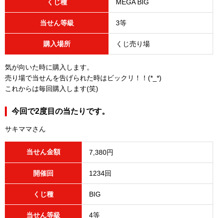
くじ種
MEGA BIG
当せん等級
3等
購入場所
くじ売り場
気が向いた時に購入します。
売り場で当せんを告げられた時はビックリ！！(*_*)
これからは毎回購入します(笑)
今回で2度目の当たりです。
サキママさん
当せん金額
7,380円
開催回
1234回
くじ種
BIG
当せん等級
4等