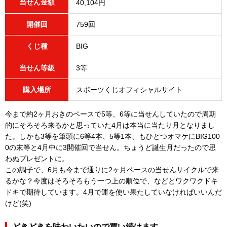
当せん金額
40,104円
開催回
759回
くじ種
BIG
当せん等級
3等
購入場所
スポーツくじオフィシャルサイト
今まで約2ヶ月おきのペースで5等、6等に当せんしていたので周期
的にそろそろ来るかと思っていた4月は本当に当たり月となりまし
た。しかも3等を筆頭に6等4本、5等1本、もひとつオマケにBIG100
0の末等と4月中に3開催回で当せん。ちょうど誕生月だったので思
わぬプレゼントに。
この調子で、6月も今まで通りに2ヶ月ペースの当せんサイクルで来
るかな？今度はそろそろもう一つ上の順位で、などとワクワクドキ
ドキで期待しています。4月で運を使い果たしていなければいいんだ
けど(笑)
どきどきを味わいたいので買い続けます。