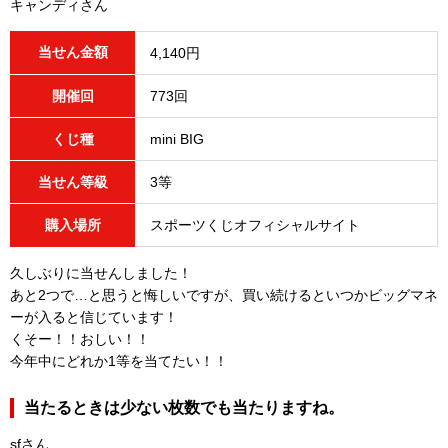
キャンディさん
当せん金額
4,140円
開催回
773回
くじ種
mini BIG
当せん等級
3等
購入場所
スポーツくじオフィシャルサイト
久しぶりに当せんしました！
あと2つで…と思うと悔しいですが、買い続けるといつかビッグマネ
ーが入ると信じています！
くそー！！おしい！！
今年中にどれか1等を当てたい！！
当たるときは少ない枚数でも当たりますね。
sfさん