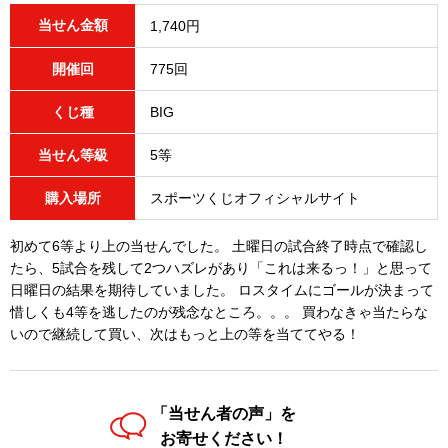
当せん金額
1,740円
開催回
775回
くじ種
BIG
当せん等級
5等
購入場所
スポーツくじオフィシャルサイト
初めて6等より上の当せんでした。 土曜日の試合終了時点で確認し
たら、5試合を残して2つハズレがあり「これは来るっ！」と思って
日曜日の結果を期待していました。 ロスタイムにゴールが決まって
惜しくも4等を逃したのが残念なところ。。。 買わなきゃ当たらな
いので継続して買い、次はもっと上の等を当ててやる！
「当せん者の声」を
お寄せください！