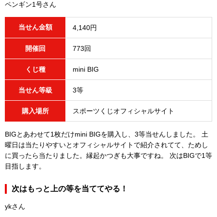
ペンギン1号さん
当せん金額
4,140円
開催回
773回
くじ種
mini BIG
当せん等級
3等
購入場所
スポーツくじオフィシャルサイト
BIGとあわせて1枚だけmini BIGを購入し、3等当せんしました。 土
曜日は当たりやすいとオフィシャルサイトで紹介されてて、ためし
に買ったら当たりました。縁起かつぎも大事ですね。 次はBIGで1等
目指します。
次はもっと上の等を当ててやる！
ykさん