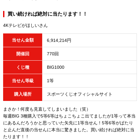
買い続ければ絶対に当たります！！
4Kテレビがほしいさん
当せん金額
6,914,214円
開催回
770回
くじ種
BIG1000
当せん等級
1等
購入場所
スポーツくじオフィシャルサイト
まさか！何度も見直してしまいました（笑）
毎週BIG 3種購入で5等6等はちょこちょこ出てましたが1等って本当
にあるんだろうかと思っていた矢先に1等当せん！5等6等がぱたり
と止んだ直後の当せんに本当に驚きました。買い続ければ絶対に当
たります！！