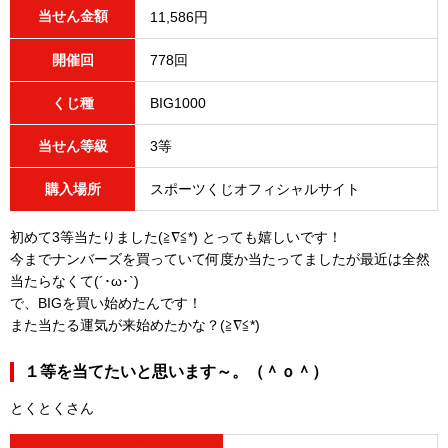
当せん金額
11,586円
開催回
778回
くじ種
BIG1000
当せん等級
3等
購入場所
スポーツくじオフィシャルサイト
初めて3等当たりました(≧∇≦*) とっても嬉しいです！
今までナンバーズを買っていて何度か当たってましたが最近は全然
当たらなくて(´･ω･`)
で、BIGを買い始めたんです！
また当たる運気が来始めたかな？(≧∇≦*)
１等を当てたいと思います～。（＾ｏ＾）
とくとくさん