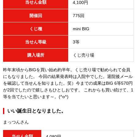
当せん金額
4,100円
開催回
775回
くじ種
mini BIG
当せん等級
3等
購入場所
くじ売り場
昨年末頃からBIGを買い始め約半年。くじ売り場で勧められて会員
にもなりました。 今回の結果発表時は入院中でした。退院後メール
を確認して当せんを知りました。笑）今までの成果はBIG 6等570円
が2回でしたので嬉しさもひとしおです。 これからも買い続けて、1
等を当てたいと思います～。(^o^)
いい誕生日となりました。
まっつんさん
当せん金額
4,080円