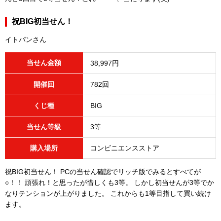
祝BIG初当せん！
イトパンさん
当せん金額
38,997円
開催回
782回
くじ種
BIG
当せん等級
3等
購入場所
コンビニエンスストア
祝BIG初当せん！ PCの当せん確認でリッチ版でみるとすべてが
○！！ 頑張れ！と思ったが惜しくも3等。 しかし初当せんが3等でか
なりテンションが上がりました。 これからも1等目指して買い続け
ます。