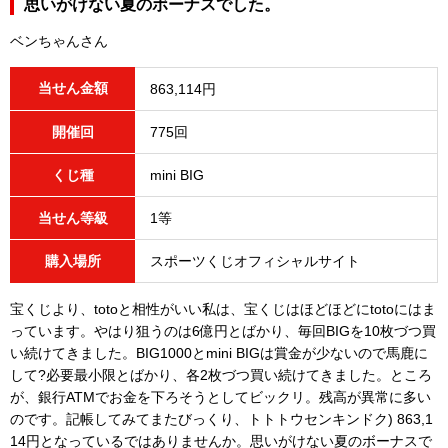
思いがけない夏のボーナスでした。
ベンちゃんさん
当せん金額
863,114円
開催回
775回
くじ種
mini BIG
当せん等級
1等
購入場所
スポーツくじオフィシャルサイト
宝くじより、totoと相性がいい私は、宝くじはほどほどにtotoにはま
っています。やはり狙うのは6億円とばかり、毎回BIGを10枚づつ買
い続けてきました。BIG1000とmini BIGは賞金が少ないので馬鹿に
して?必要最小限とばかり、各2枚づつ買い続けてきました。ところ
が、銀行ATMでお金を下ろそうとしてビックリ。残高が異常に多い
のです。記帳してみてまたびっくり、トトトウセンキンドク) 863,1
14円となっているではありませんか。思いがけない夏のボーナスで