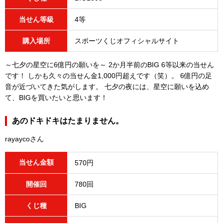
当せん等級
4等
購入場所
スポーツくじオフィシャルサイト
～七夕の星空に6億円の願いを～ 2か月半前のBIG 6等以来の当せん
です！ しかも久々の当せん金1,000円超えです（笑）。 6億円の足
音が近づいてきた気がします。 七夕の夜には、星空に願いを込め
て、BIGを買いたいと思います！
あのドキドキはたまりません。
rayaycoさん
当せん金額
570円
開催回
780回
くじ種
BIG