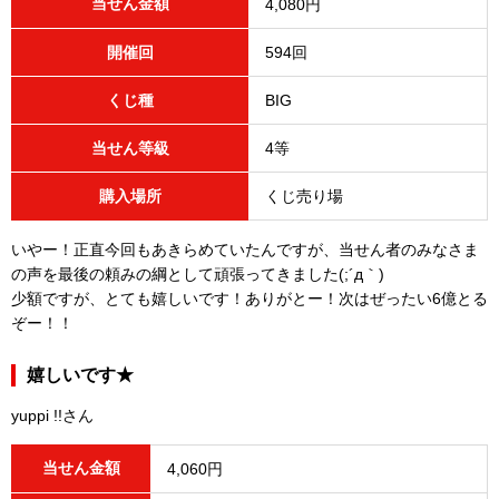
当せん金額
4,080円
開催回
594回
くじ種
BIG
当せん等級
4等
購入場所
くじ売り場
いやー！正直今回もあきらめていたんですが、当せん者のみなさま
の声を最後の頼みの綱として頑張ってきました(;´д｀)
少額ですが、とても嬉しいです！ありがとー！次はぜったい6億とる
ぞー！！
嬉しいです★
yuppi !!さん
当せん金額
4,060円