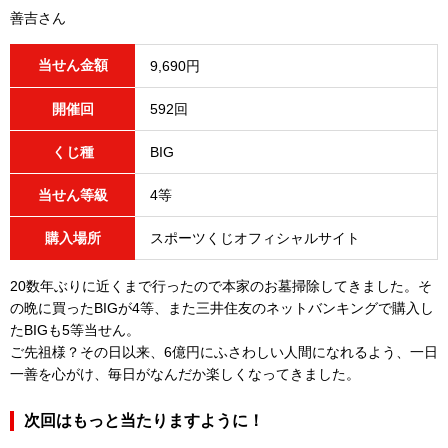
善吉さん
当せん金額
9,690円
開催回
592回
くじ種
BIG
当せん等級
4等
購入場所
スポーツくじオフィシャルサイト
20数年ぶりに近くまで行ったので本家のお墓掃除してきました。そ
の晩に買ったBIGが4等、また三井住友のネットバンキングで購入し
たBIGも5等当せん。
ご先祖様？その日以来、6億円にふさわしい人間になれるよう、一日
一善を心がけ、毎日がなんだか楽しくなってきました。
次回はもっと当たりますように！