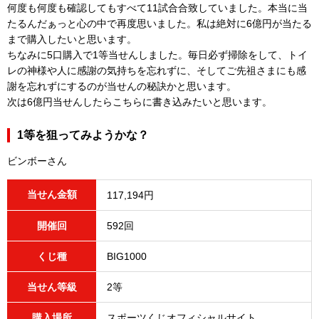
何度も何度も確認してもすべて11試合合致していました。本当に当
たるんだぁっと心の中で再度思いました。私は絶対に6億円が当たる
まで購入したいと思います。
ちなみに5口購入で1等当せんしました。毎日必ず掃除をして、トイ
レの神様や人に感謝の気持ちを忘れずに、そしてご先祖さまにも感
謝を忘れずにするのが当せんの秘訣かと思います。
次は6億円当せんしたらこちらに書き込みたいと思います。
1等を狙ってみようかな？
ビンボーさん
当せん金額
117,194円
開催回
592回
くじ種
BIG1000
当せん等級
2等
購入場所
スポーツくじオフィシャルサイト