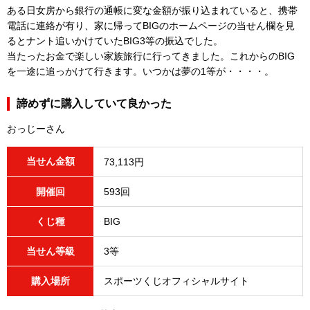
ある日女房から銀行の通帳に変な金額が振り込まれていると、携帯
電話に連絡が有り、家に帰ってBIGのホームページの当せん欄を見
るとナント追いかけていたBIG3等の振込でした。
当たったお金で楽しい家族旅行に行ってきました。これからのBIG
を一途に追っかけて行きます。いつかは夢の1等が・・・・。
諦めずに購入していて良かった
おっじーさん
当せん金額
73,113円
開催回
593回
くじ種
BIG
当せん等級
3等
購入場所
スポーツくじオフィシャルサイト