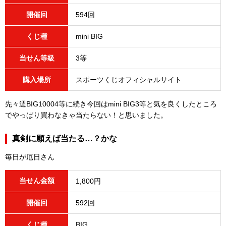
開催回
594回
くじ種
mini BIG
当せん等級
3等
購入場所
スポーツくじオフィシャルサイト
先々週BIG10004等に続き今回はmini BIG3等と気を良くしたところ
でやっぱり買わなきゃ当たらない！と思いました。
真剣に願えば当たる…？かな
毎日が厄日さん
当せん金額
1,800円
開催回
592回
くじ種
BIG