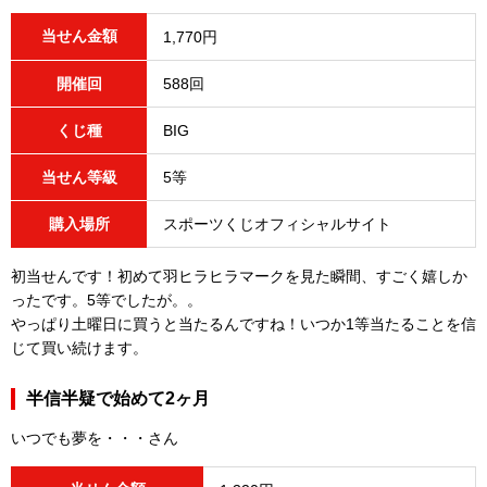
当せん金額
1,770円
開催回
588回
くじ種
BIG
当せん等級
5等
購入場所
スポーツくじオフィシャルサイト
初当せんです！初めて羽ヒラヒラマークを見た瞬間、すごく嬉しか
ったです。5等でしたが。。
やっぱり土曜日に買うと当たるんですね！いつか1等当たることを信
じて買い続けます。
半信半疑で始めて2ヶ月
いつでも夢を・・・さん