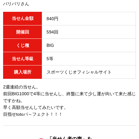
バリバリさん
当せん金額
840円
開催回
594回
くじ種
BIG
当せん等級
5等
購入場所
スポーツくじオフィシャルサイト
2週連続の当せん。
前回BIG1000で4等に当せんし、終盤に来て少し運が向いて来た感じ
ですかね。
早く高額当せんしてみたいです。
目指せtotoパ～フェクト！！！
「当せん者の声」を