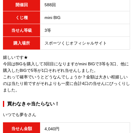
開催回
588回
くじ種
mini BIG
当せん等級
3等
購入場所
スポーツくじオフィシャルサイト
嬉しいです★
今回はBIGを購入して3回目になりますがmini BIGで3等を3口、他に
購入したBIGで5等が1口それぞれ当せんしました。
これって確率でいうとどうなんでしょうか？金額は大きい程嬉しい
のは当たり前ですがそれよりも一度に合計4口の当せんにびっくりし
ました。
買わなきゃ当たらない！
いつでも夢をさん
当せん金額
4,040円