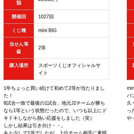
額
開催回
1027回
くじ種
mini BIG
当せん等
2等
級
購入場所
スポーツくじオフィシャルサ
イト
1年ちょっと買い続けて初めて2等が当たりまし
m
た！
バ
8試合一致で最後の1試合、地元J2チームが勝ち
久
なら1等という状態だったので、いつも以上にド
っ
キドキしながら熱い応援をしました（笑）
や
しかし結果は引き分け・・。
あと少しで1等でしたが、上位チーム相手に素晴