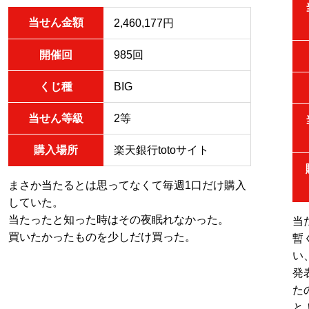
当せん金額
2,460,177円
開催回
985回
くじ種
BIG
当せん等級
2等
購入場所
楽天銀行totoサイト
まさか当たるとは思ってなくて毎週1口だけ購入
していた。
当たったと知った時はその夜眠れなかった。
当
買いたかったものを少しだけ買った。
暫
い
発
た
と