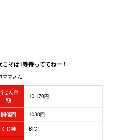
次こそは1等待っててねー！
ロママさん
当せん金
10,170円
額
開催回
1038回
くじ種
BIG