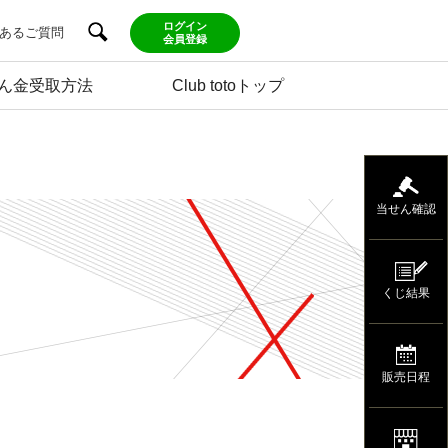
ログイン
あるご質問
会員登録
ん金受取方法
Club totoトップ
当せん確認
くじ結果
販売日程