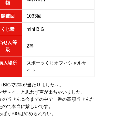
額
開催回
1033回
くじ種
mini BIG
当せん等
2等
級
購入場所
スポーツくじオフィシャルサ
イト
ini BIGで2等が当たりました～。
ンザ～イ、と思わず声が出ちゃいました。
々の当せん＆今までの中で一番の高額当せんだ
たので本当に嬉しいです。
っぱりBIGはやめられない。