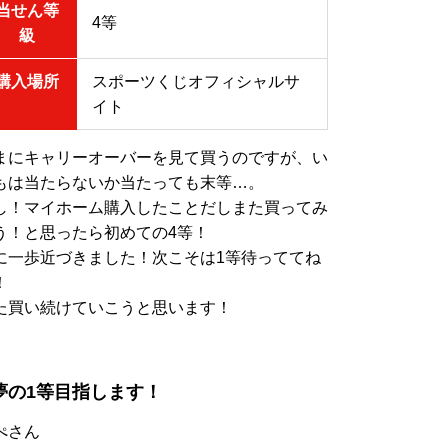
当せん等
4等
級
購入場所
スポーツくじオフィシャルサ
イト
まにキャリーオーバーを見て買うのですが、い
もは当たらないか当たっても末等…。
し！マイホーム購入したことだしまた買ってみ
う！と思ったら初めての4等！
に一歩近づきました！次こそは1等待っててね
！
た買い続けていこうと思います！
夢の1等目指します！
ぺさん