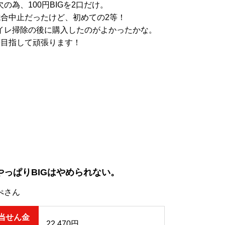
欠の為、100円BIGを2口だけ。
試合中止だったけど、初めての2等！
イレ掃除の後に購入したのがよかったかな。
等目指して頑張ります！
やっぱりBIGはやめられない。
ぺさん
当せん金
22,470円