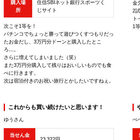
購入場
住信SBIネット銀行スポーツく
金
所
じサイト
2
ト
次こそ1等を！
1
パチンコでちょっと勝って遊びつくすつもりだっ
たお金だし、3万円分ドーンと購入したとこ
ろ…。
さらに増えてしまいました（笑）
また3万円分購入して残りはおいしいものでも食
べに行きます。
次は宿泊付きのお祝い旅行とかしたいですねぇ。
これからも買い続けたいと思います！
ゆうさん
ぺ
当せん金
23,322円