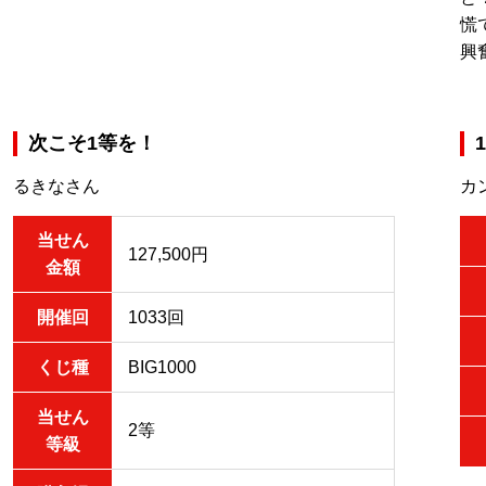
慌
興
次こそ1等を！
るきなさん
カ
当せん
127,500円
金額
開催回
1033回
くじ種
BIG1000
当せん
2等
等級