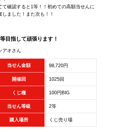
てて確認すると1等！！初めての高額当せんに
奮しました！また次も！！
1等目指して頑張ります！
ンアオさん
当せん金額
98,720円
開催回
1025回
くじ種
100円BIG
当せん等級
2等
購入場所
くじ売り場