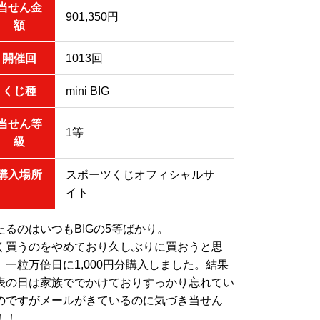
当せん金
901,350円
額
開催回
1013回
くじ種
mini BIG
当せん等
1等
級
購入場所
スポーツくじオフィシャルサ
イト
たるのはいつもBIGの5等ばかり。
く買うのをやめており久しぶりに買おうと思
、一粒万倍日に1,000円分購入しました。結果
表の日は家族ででかけておりすっかり忘れてい
のですがメールがきているのに気づき当せん
！！