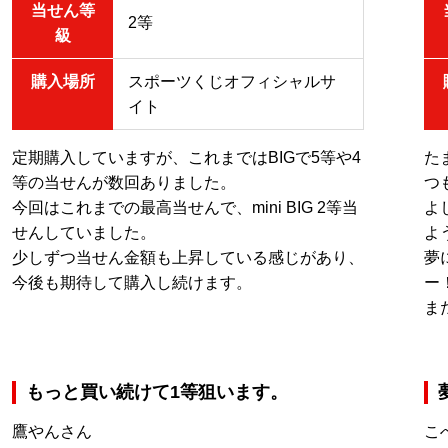
当せん等
2等
級
購入場所
スポーツくじオフィシャルサ
イト
定期購入していますが、これまではBIGで5等や4
た
等の当せんが数回ありました。
つ
今回はこれまでの最高当せんで、mini BIG 2等当
よ
せんしていました。
よ
少しずつ当せん金額も上昇している感じがあり、
夢
今後も期待して購入し続けます。
ー
ま
もっと買い続けて1等狙います。
鷹やんさん
こ