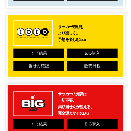
サッカー観戦を
より楽しく。
予想を楽しむtoto
くじ結果
toto購入
当せん確認
販売日程
サッカーの知識は
一切不要。
高額当せんが狙える。
完全運まかせのBIG
くじ結果
BIG購入