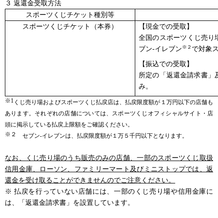
３ 返還金受取方法
スポーツくじチケット種別等
スポーツくじチケット（本券）
【現金での受取】
全国のスポーツくじ売り
※２
ブン-イレブン
で対象
【振込での受取】
所定の「返還金請求書」
み。
※1
くじ売り場およびスポーツくじ払戻店は、払戻限度額が１万円以下の店舗も
あります。それぞれの店舗については、スポーツくじオフィシャルサイト・店
頭に掲示している払戻上限額をご確認ください。
※２
セブン-イレブンは、払戻限度額が１万５千円以下となります。
なお、くじ売り場のうち販売のみの店舗、一部のスポーツくじ取扱
信用金庫、ローソン、ファミリーマート及びミニストップでは、返
還金を受け取ることができませんのでご注意ください。
※ 払戻を行っていない店舗には、一部のくじ売り場や信用金庫に
は、「返還金請求書」を設置しています。