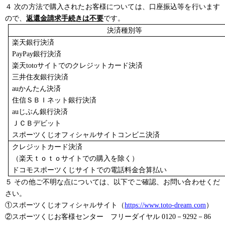
４
次の方法で購入されたお客様については、口座振込等を行います
ので、
返還金請求手続きは不要
です。
決済種別等
楽天銀行決済
PayPay
銀行決済
楽天totoサイトでのクレジットカード決済
三井住友銀行決済
au
かんたん決済
住信ＳＢＩネット銀行決済
au
じぶん銀行決済
ＪＣＢデビット
スポーツくじオフィシャルサイトコンビニ決済
クレジットカード決済
（楽天ｔｏｔｏサイトでの購入を除く）
ドコモスポーツくじサイトでの電話料金合算払い
５ その他ご不明な点については、以下でご確認、お問い合わせくだ
さい。
①スポーツくじオフィシャルサイト（
https://www.toto-dream.com
）
②スポーツくじお客様センター フリーダイヤル 0120－9292－86