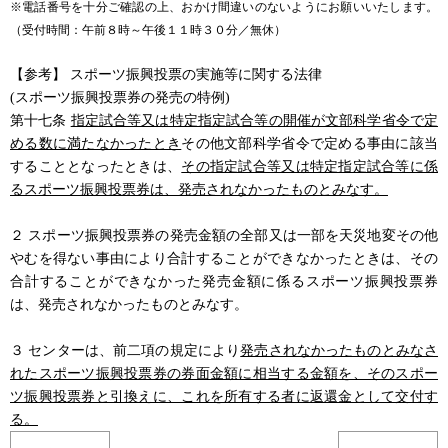
※電話番号を十分ご確認の上、おかけ間違いのないようにお願いいたします。
（受付時間：午前８時～午後１１時３０分／無休）
【参考】 スポーツ振興投票の実施等に関する法律
(
スポーツ振興投票券の発売の特例)
第十七条
指定試合等又は特定指定試合等の開催が文部科学省令で定
める数に満たなかったとき
その他文部科学省令で定める事由に該当
することとなったときは、
その指定試合等又は特定指定試合等に係
るスポーツ振興投票券は、発売されなかったものとみなす。
２ スポーツ振興投票券の発売金額の全部又は一部を天災地変その他
やむを得ない事由により合計することができなかったときは、その
合計することができなかった発売金額に係るスポーツ振興投票券
は、発売されなかったものとみなす。
３ センターは、前二項の規定により
発売されなかったものとみなさ
れたスポーツ振興投票券の券面金額に相当する金額を、そのスポー
ツ振興投票券と引換えに、これを所有する者に返還金として交付す
る。