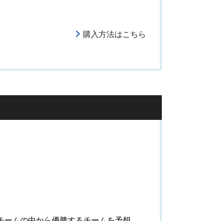
購入方法はこちら
チームの中から優勝するチームを予想。