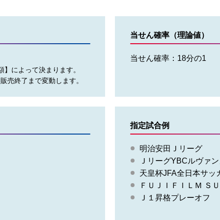
当せん確率（理論値）
当せん確率：18分の1
額】によって決まります。
り販売終了まで変動します。
指定試合例
明治安田Ｊリーグ
ＪリーグYBCルヴァ
天皇杯JFA全日本サッ
ＦＵＪＩＦＩＬＭ ＳＵ
Ｊ１昇格プレーオフ