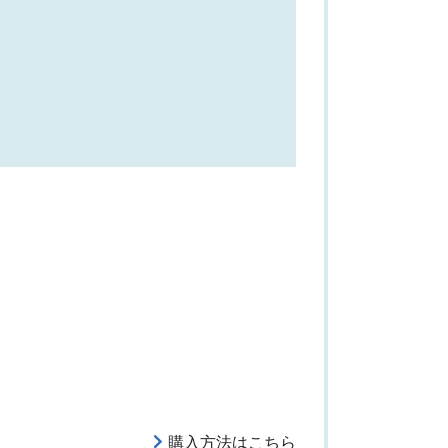
購入方法はこちら