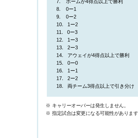
7.
ホームが4得点以上で勝利
8.
0ー1
9.
0ー2
10.
1ー2
11.
0ー3
12.
1ー3
13.
2ー3
14.
アウェイが4得点以上で勝利
15.
0ー0
16.
1ー1
17.
2ー2
18.
両チーム3得点以上で引き分け
キャリーオーバーは発生しません。
指定試合は変更になる可能性があります