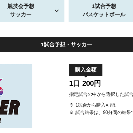
競技会予想
1試合予想
サッカー
バスケットボール
1試合予想・サッカー
購入金額
1口 200円
指定試合の中から選択した試
1試合から購入可能。
試合結果は、90分間の結果