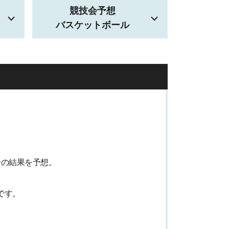
競技会予想
バスケットボール
合の結果を予想。
です。