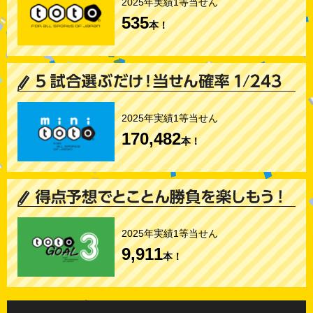
2025年実績
1等当せん
535
本！
2025年実績
1等当せん
170,482
本！
2025年実績
1等当せん
9,911
本！