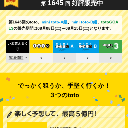
1645
好評販売中
第
回
第1645回のtoto、
mini toto-A組
、
mini toto-B組
、
totoGOA
L3
の販売期間は08月08日(土)～08月15日(土)となります。
いま買えるく
じ
第1645回
○
○
○
○
でっかく狙うか、手堅く行くか！
３つのtoto