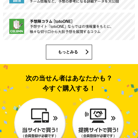
もっとみる
次の当せん者はあなたかも？
今すぐ購入する！