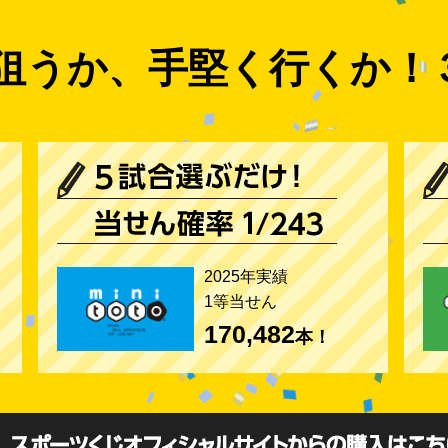
狙うか、手堅く行くか！
2025年実績
1等当せん
170,482
本！