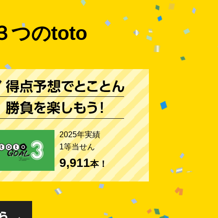
３つのtoto
2025年実績
1等当せん
9,911
本！