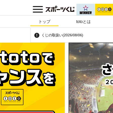
トップ
totoとは
くじの取扱い
(2026/08/06)