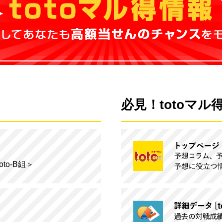
必見！totoマル
oto-B組＞