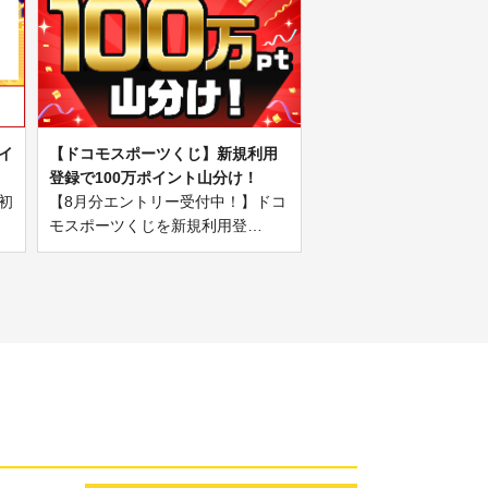
ポイ
【ドコモスポーツくじ】新規利用
登録で100万ポイント山分け！
初
【8月分エントリー受付中！】ドコ
モスポーツくじを新規利用登…