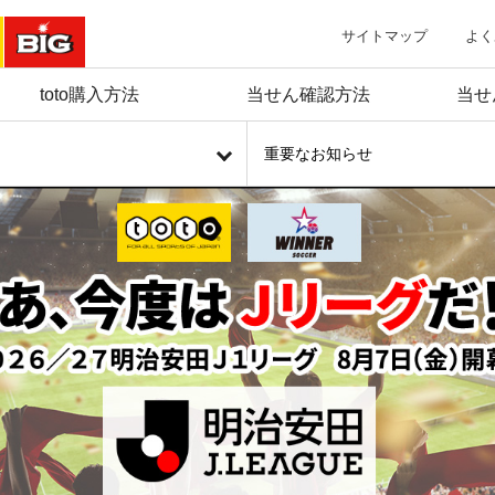
サイトマップ
よく
toto購入方法
当せん確認方法
当せ
重要なお知らせ