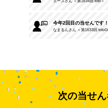
エースさん ＜第1634回 toto＞
今年2回目の当せんです
なまるんさん ＜第1633回 totoG
次の当せん