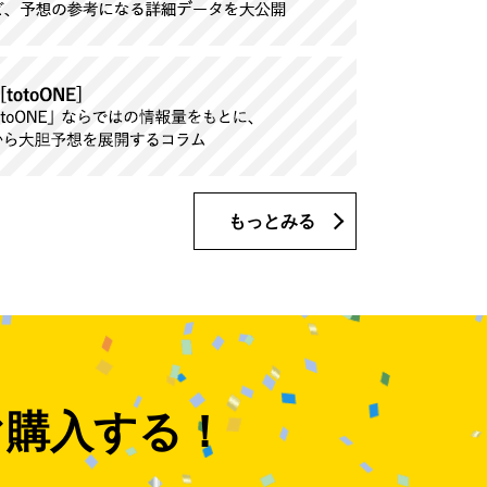
もっとみる
購入する！