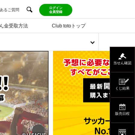
ログイン
あるご質問
会員登録
ん金受取方法
Club totoトップ
当せん確認
くじ結果
販売日程