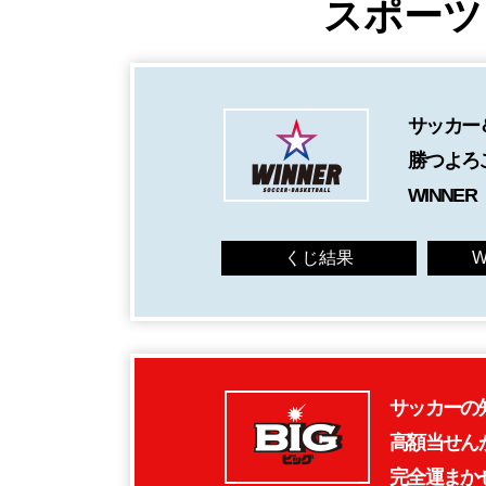
スポーツ
サッカー
勝つよろ
WINNER
くじ結果
W
サッカーの
高額当せん
完全運まかせ