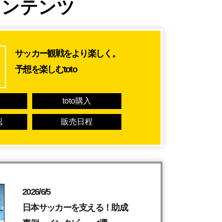
コンテンツ
サッカー観戦を
より楽しく。
予想を楽しむtoto
toto購入
認
販売日程
2026/6/5
日本サッカーを支える！助成