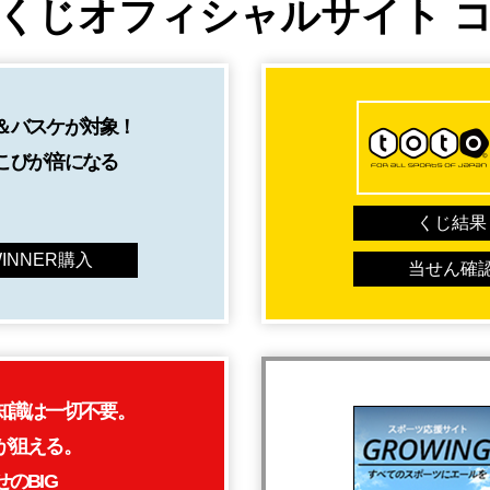
くじオフィシャルサイト
＆バスケが対象！
こびが倍になる
くじ結果
INNER購入
当せん確
知識は
一切不要。
が狙える。
のBIG