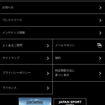
お知らせ
プレスリリース
メンテナンス情報
よくあるご質問
メールマガジン
サイトマップ
規約
特定商取引法に
プライバシーポリシー
基づく表示
ライセンス