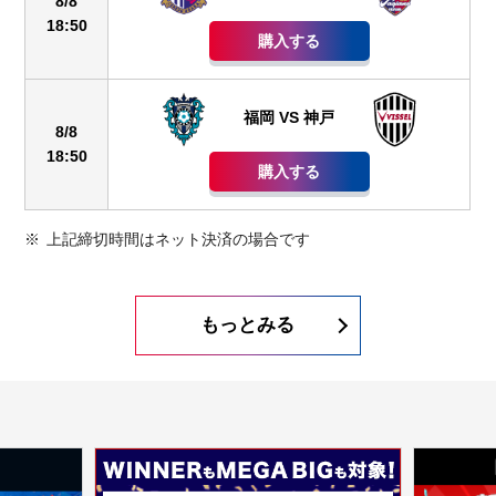
8/8
18:50
購入する
福岡 VS 神戸
8/8
18:50
購入する
上記締切時間はネット決済の場合です
もっとみる