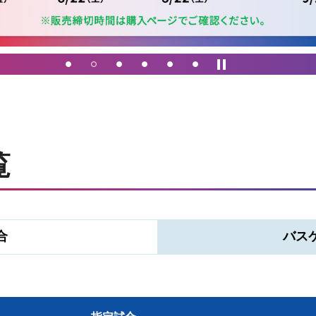
覧
合
バス