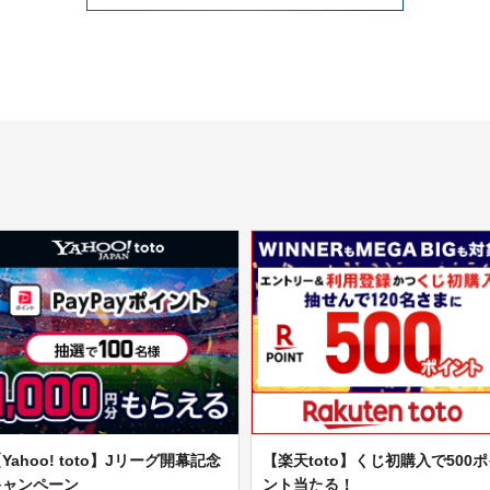
Yahoo! toto】Jリーグ開幕記念
【楽天toto】くじ初購入で500
キャンペーン
ント当たる！