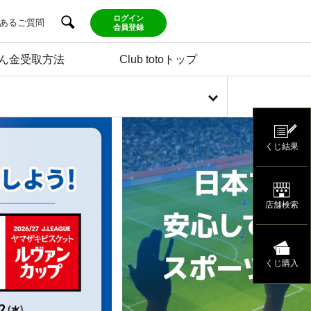
ログイン
あるご質問
会員登録
ん金受取方法
Club totoトップ
くじ結果
店舗検索
くじ購入