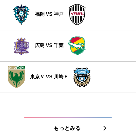
福岡 VS 神戸
広島 VS 千葉
東京Ｖ VS 川崎Ｆ
もっとみる