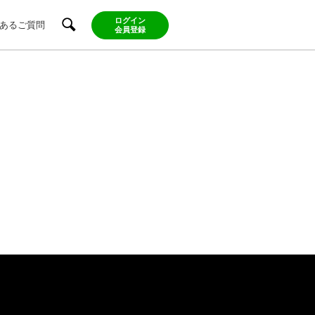
ログイン
あるご質問
会員登録