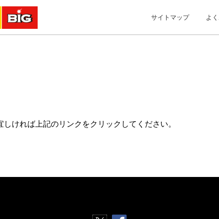
サイトマップ
よく
宜しければ上記のリンクをクリックしてください。