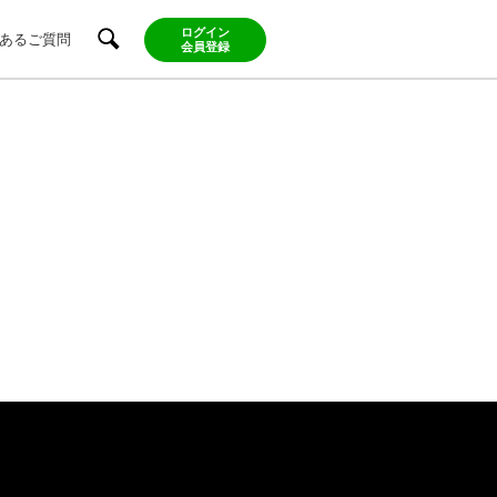
ログイン
あるご質問
会員登録