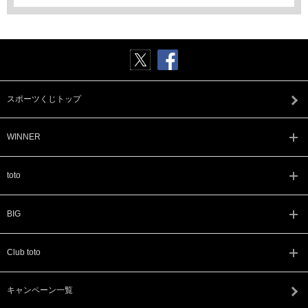
スポーツくじトップ
WINNER
toto
BIG
Club toto
キャンペーン一覧