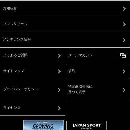
お知らせ
プレスリリース
メンテナンス情報
よくあるご質問
メールマガジン
サイトマップ
規約
特定商取引法に
プライバシーポリシー
基づく表示
ライセンス