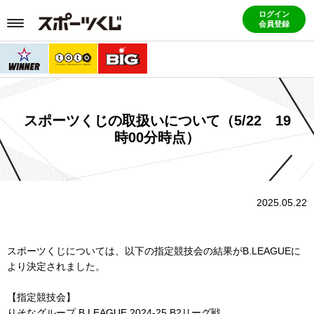
ログイン
会員登録
スポーツくじの取扱いについて（5/22 19
時00分時点）
2025.05.22
スポーツくじについては、以下の指定競技会の結果がB.LEAGUEに
より決定されました。
【指定競技会】
りそなグループ B.LEAGUE 2024-25 B2リーグ戦