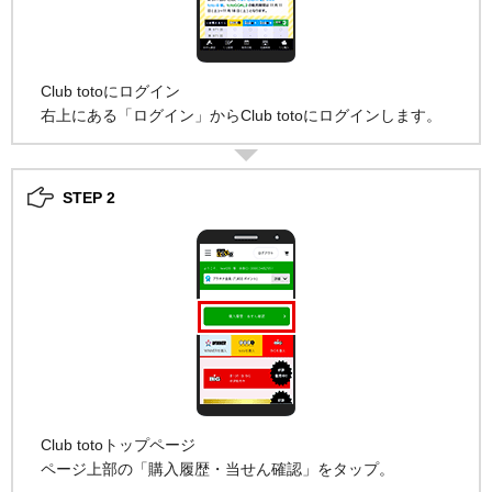
Club totoにログイン
右上にある「ログイン」からClub totoにログインします。
STEP 2
Club totoトップページ
ページ上部の「購入履歴・当せん確認」をタップ。