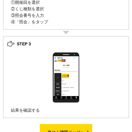
①開催回を選択
②くじ種類を選択
③照会番号を入力
④「照会」をタップ
STEP 3
結果を確認する