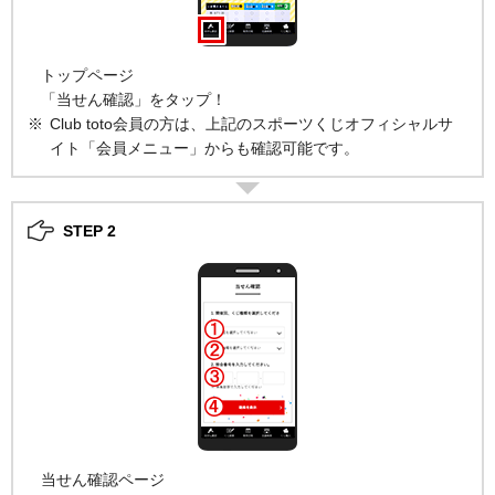
トップページ
「当せん確認」をタップ！
Club toto会員の方は、上記のスポーツくじオフィシャルサ
イト「会員メニュー」からも確認可能です。
STEP 2
当せん確認ページ