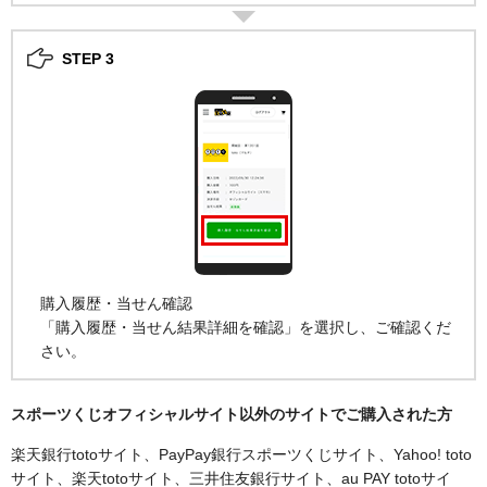
STEP 3
購入履歴・当せん確認
「購入履歴・当せん結果詳細を確認」を選択し、ご確認くだ
さい。
スポーツくじオフィシャルサイト以外のサイトでご購入された方
楽天銀行totoサイト、PayPay銀行スポーツくじサイト、Yahoo! toto
サイト、楽天totoサイト、三井住友銀行サイト、au PAY totoサイ