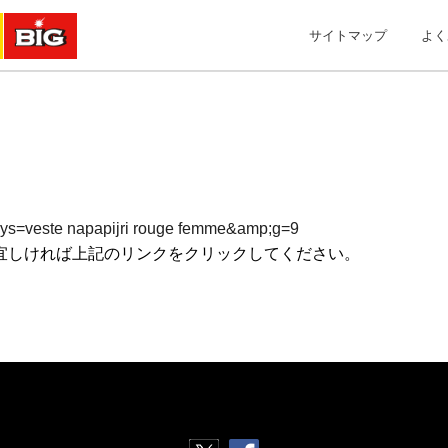
サイトマップ
よく
;kys=veste napapijri rouge femme&amp;g=9
宜しければ上記のリンクをクリックしてください。