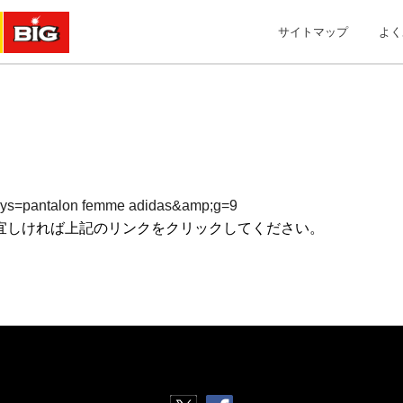
サイトマップ
よく
p;kys=pantalon femme adidas&amp;g=9
宜しければ上記のリンクをクリックしてください。