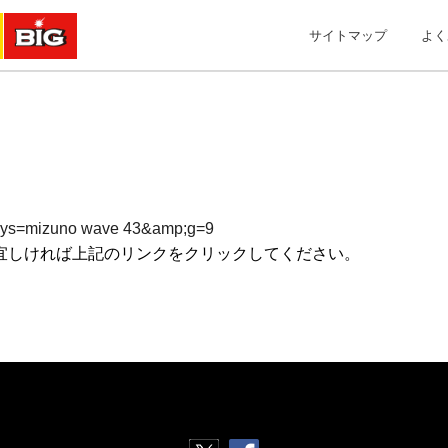
サイトマップ
よく
p;kys=mizuno wave 43&amp;g=9
宜しければ上記のリンクをクリックしてください。