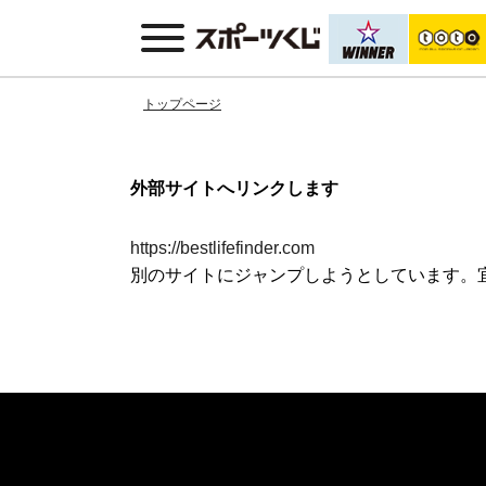
トップページ
外部サイトへリンクします
https://bestlifefinder.com
別のサイトにジャンプしようとしています。