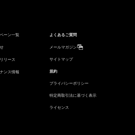
よくあるご質問
ペーン一覧
せ
メールマガジン
サイトマップ
リリース
規約
ナンス情報
プライバシーポリシー
特定商取引法に
基づく表示
ライセンス