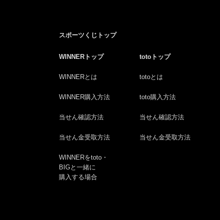
スポーツくじトップ
WINNERトップ
totoトップ
WINNERとは
totoとは
WINNER購入方法
toto購入方法
当せん確認方法
当せん確認方法
当せん金受取方法
当せん金受取方法
WINNERをtoto・
BIGと一緒に
購入する場合