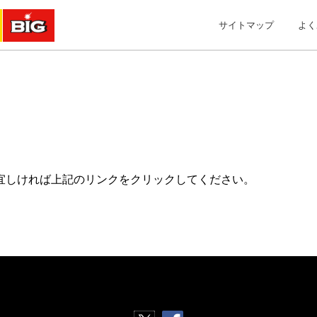
サイトマップ
よく
宜しければ上記のリンクをクリックしてください。