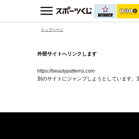
トップページ
外部サイトへリンクします
https://beautypatterns.com
別のサイトにジャンプしようとしています。