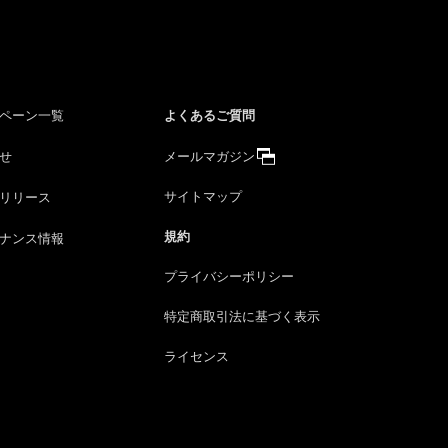
よくあるご質問
ペーン一覧
せ
メールマガジン
サイトマップ
リリース
規約
ナンス情報
プライバシーポリシー
特定商取引法に
基づく表示
ライセンス