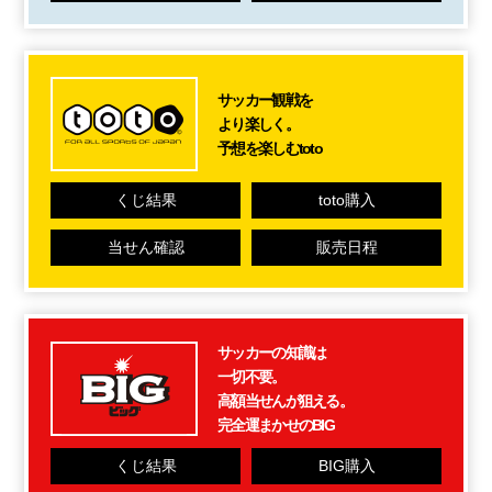
サッカー観戦を
より楽しく。
予想を楽しむtoto
くじ結果
toto購入
当せん確認
販売日程
サッカーの知識は
一切不要。
高額当せんが狙える。
完全運まかせのBIG
くじ結果
BIG購入