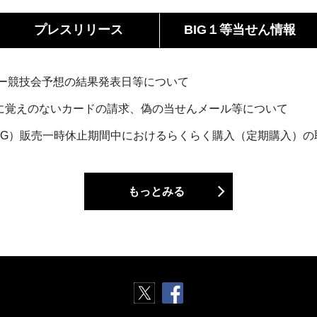
プレス
リリース
BIG１等
当せん情報
ッカー競技会予想の結果発表日等について
に覚えのないカードの請求、偽の当せんメール等について
・BIG）販売一時休止期間中におけるらくらく購入（定期購入）
もっとみる