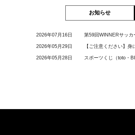
お知らせ
2026年07月16日
第59回WINNERサ
2026年05月29日
【ご注意ください】身
2026年05月28日
スポーツくじ（toto