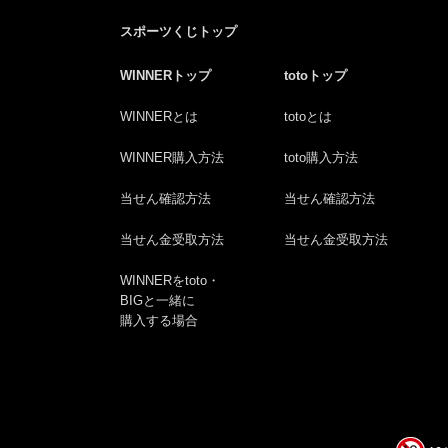
スポーツくじトップ
WINNERトップ
totoトップ
WINNERとは
totoとは
WINNER購入方法
toto購入方法
当せん確認方法
当せん確認方法
当せん金受取方法
当せん金受取方法
WINNERをtoto・
BIGと一緒に
購入する場合