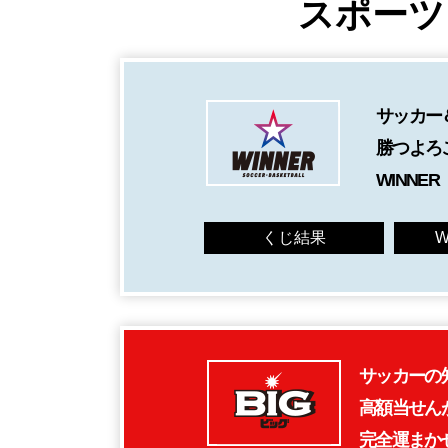
スポーツ
サッカー
勝つよろ
WINNER
くじ結果
W
サッカーの
高額当せん
完全運まかせ