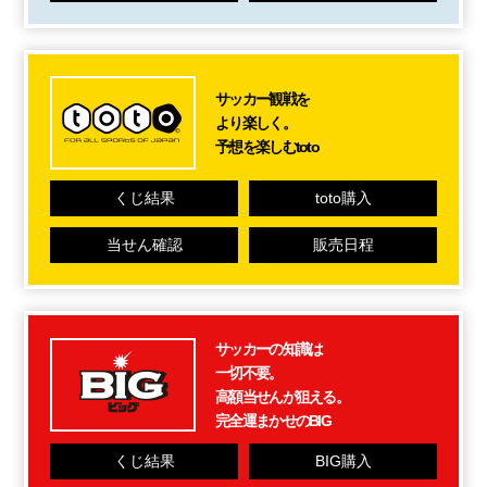
サッカー観戦を
より楽しく。
予想を楽しむtoto
くじ結果
toto購入
当せん確認
販売日程
サッカーの知識は
一切不要。
高額当せんが狙える。
完全運まかせのBIG
くじ結果
BIG購入