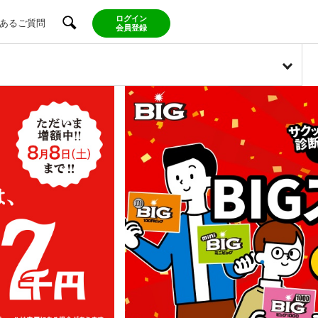
ログイン
あるご質問
会員登録