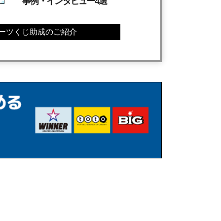
事例・インタビュー4選
ーツくじ助成のご紹介