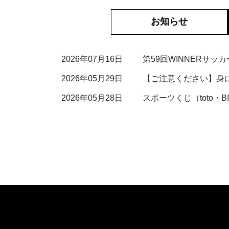
お知らせ
2026年07月16日
第59回WINNERサ
2026年05月29日
【ご注意ください】身
2026年05月28日
スポーツくじ（toto