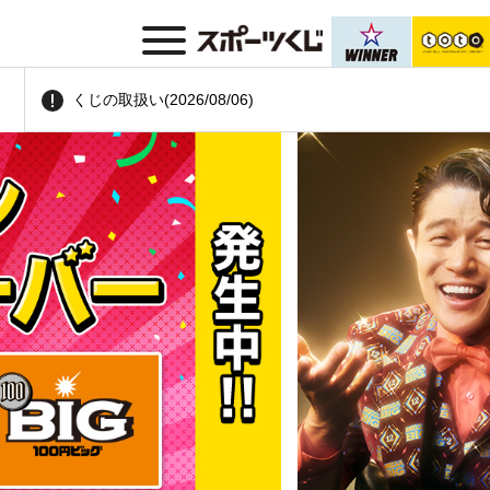
くじの取扱い
(2026/08/06)