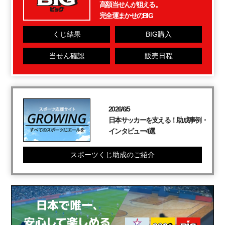
高額当せんが狙える。
完全運まかせのBIG
くじ結果
BIG購入
当せん確認
販売日程
2026/6/5
日本サッカーを支える！助成事例・
インタビュー4選
スポーツくじ助成のご紹介