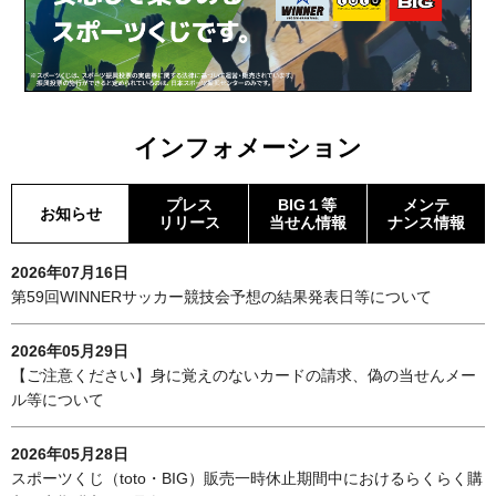
インフォメーション
プレス
BIG１等
メンテ
お知らせ
リリース
当せん情報
ナンス情報
2026年07月16日
第59回WINNERサッカー競技会予想の結果発表日等について
2026年05月29日
【ご注意ください】身に覚えのないカードの請求、偽の当せんメー
ル等について
2026年05月28日
スポーツくじ（toto・BIG）販売一時休止期間中におけるらくらく購