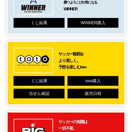
勝つよろこびが倍になる
WINNER
くじ結果
WINNER購入
サッカー観戦を
より楽しく。
予想を楽しむtoto
くじ結果
toto購入
当せん確認
販売日程
サッカーの知識は
一切不要。