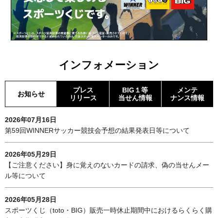
インフォメーション
プレス
BIG１等
メンテ
お知らせ
リリース
当せん情報
ナンス情報
2026年07月16日
第59回WINNERサッカー競技会予想の結果発表日等について
2026年05月29日
【ご注意ください】身に覚えのないカードの請求、偽の当せんメー
ル等について
2026年05月28日
スポーツくじ（toto・BIG）販売一時休止期間中におけるらくらく購