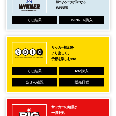
勝つよろこびが倍になる
WINNER
くじ結果
WINNER購入
サッカー観戦を
より楽しく。
予想を楽しむtoto
くじ結果
toto購入
当せん確認
販売日程
サッカーの知識は
一切不要。