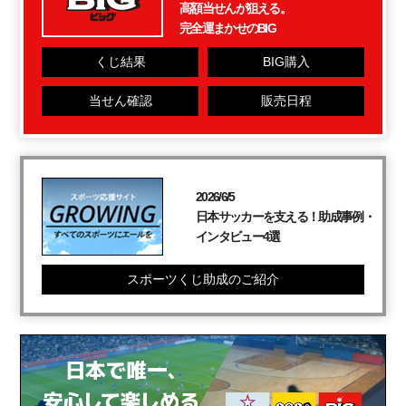
高額当せんが狙える。
完全運まかせのBIG
くじ結果
BIG購入
当せん確認
販売日程
2026/6/5
日本サッカーを支える！助成事例・
インタビュー4選
スポーツくじ助成のご紹介